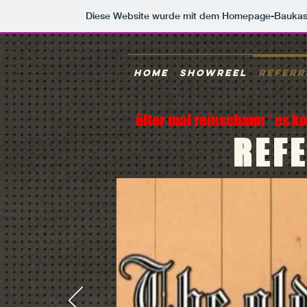
Diese Website wurde mit dem Homepage-Baukas
Home
Showreel
Referr
öfter mal reinschaun * es 
REF